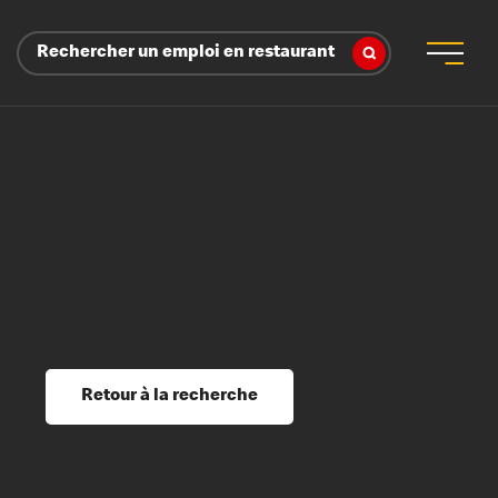
Rechercher un emploi en restaurant
 d’employeur
s sociaux, récompenses et reconnaissance
é
ssage et perfectionnement
s du savoir
Retour à la recherche