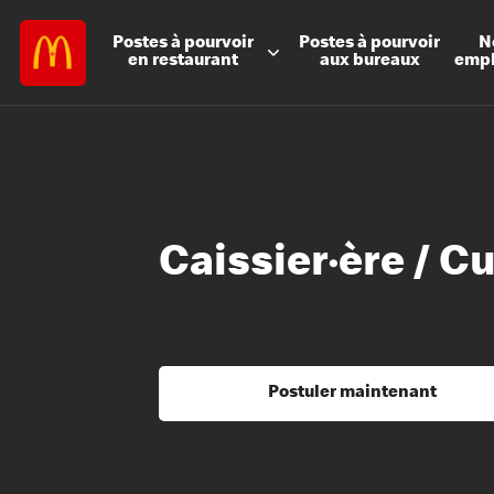
Postes à
pourvoir
Postes à
pourvoir
N
en restaurant
aux bureaux
emp
Caissier·ère / Cu
Postuler maintenant