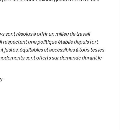
ayant un enfant malade grâce à l’Œuvre des
 sont résolus à offrir un milieu de travail
ail respectent une politique établie depuis fort
 justes, équitables et accessibles à tous·tes les
modements sont offerts sur demande durant le
cy