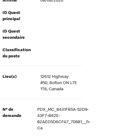
Affiché
08/08/2026
ID Quest
principal
ID Quest
secondaire
Classification
du poste
Lieu(x)
12612 Highway
#50, Bolton ON L7E
1T6, Canada
Nº de
PDX_MC_8431FB5A-52D9-
demande
43F7-B62E-
82AED5D6CFA7_70881__fr-
Ca