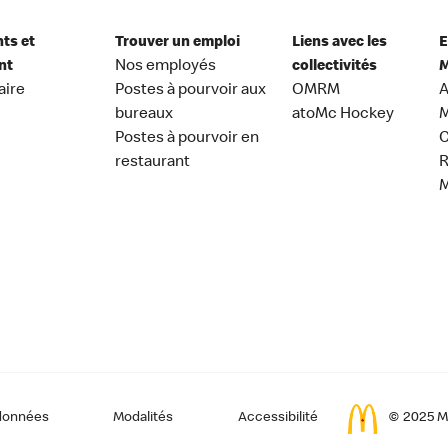
nts et
Trouver un emploi
Liens avec les
E
nt
Nos employés
collectivités
M
aire
Postes à pourvoir aux
OMRM
A
bureaux
atoMc Hockey
M
Postes à pourvoir en
C
restaurant
données
Modalités
Accessibilité
© 2025 Mc