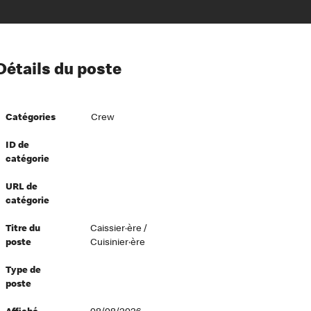
ion à l’égard de nos employés
Détails du poste
ipes directeurs
 équité et inclusion
Catégories
Crew
vers le succès
écurité au travail
ID de
catégorie
dements
URL de
catégorie
Titre du
Caissier·ère /
poste
Cuisinier·ère
Type de
poste