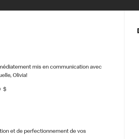
Notre vis
Nos princ
Valeurs
Diversité,
En route 
Santé et s
mmédiatement mis en communication avec
Accommo
lle, Olivia!
0
$
tion et de perfectionnement de vos