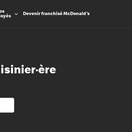
os
Devenir
franchisé
McDonald's
loyés
isinier·ère
Promesse
Avantage
Flexibilit
Apprenti
Les Arche