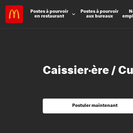
Postes à
pourvoir
Postes à
pourvoir
N
en restaurant
aux bureaux
emp
Caissier·ère / Cu
Postuler maintenant