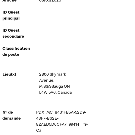
Affiché
08/05/2026
ID Quest
principal
ID Quest
secondaire
Classification
du poste
Lieu(x)
2800 Skymark
Avenue,
MiSSiSSauga ON
L4W 5A6, Canada
Nº de
PDX_MC_8431FB5A-52D9-
demande
43F7-B62E-
82AED5D6CFA7_99414__fr-
Ca