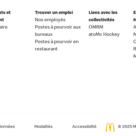
nts et
Trouver un emploi
Liens avec les
E
nt
Nos employés
collectivités
M
aire
Postes à pourvoir aux
OMRM
A
bureaux
atoMc Hockey
M
Postes à pourvoir en
C
restaurant
données
Modalités
Accessibilité
© 2025 Mc