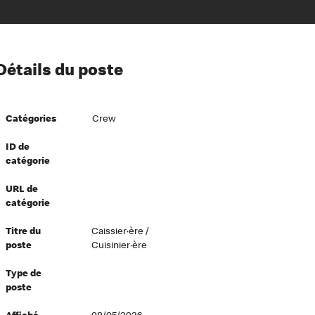
ion à l’égard de nos employés
Détails du poste
ipes directeurs
 équité et inclusion
Catégories
Crew
vers le succès
écurité au travail
ID de
catégorie
dements
URL de
catégorie
Titre du
Caissier·ère /
poste
Cuisinier·ère
Type de
poste