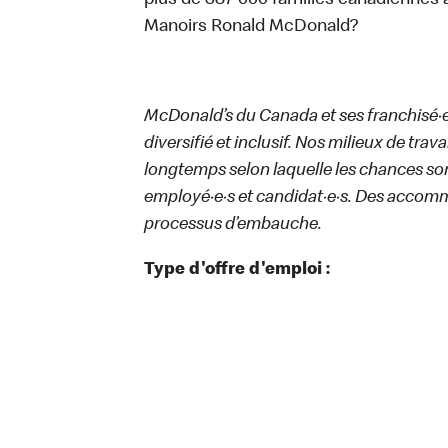
plus de 387 000 familles canadiennes 
Manoirs Ronald McDonald?
McDonald’s du Canada et ses franchisé·e·s
diversifié et inclusif. Nos milieux de trav
longtemps selon laquelle les chances sont
employé·e·s et candidat·e·s. Des accom
processus d’embauche.
Type d'offre d'emploi :