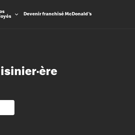
os
Devenir
franchisé
McDonald's
loyés
isinier·ère
Promesse
Avantage
Flexibilit
Apprenti
Les Arche