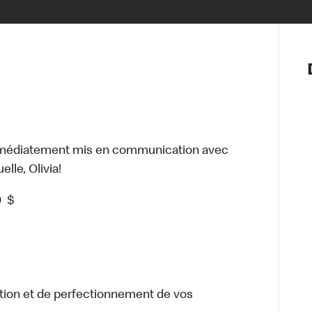
Notre vis
Nos princ
Valeurs
Diversité,
En route 
Santé et s
mmédiatement mis en communication avec
Accommo
lle, Olivia!
0
$
tion et de perfectionnement de vos