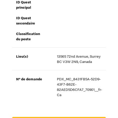
ID Quest
principal
ID Quest
secondaire
Classification
du poste
Lieu(x)
13565 72nd Avenue, Surrey
BC V3W 2N9, Canada
Nº de demande
PDX_MC_8431FB5A-52D9-
43F7-B62E-
82AED5D6CFA7_70901__fr-
Ca