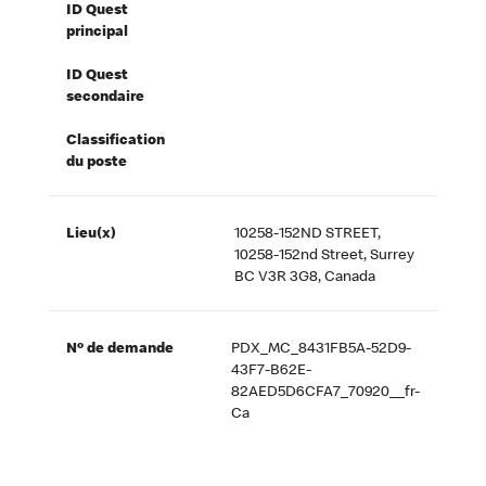
ID Quest
principal
ID Quest
secondaire
Classification
du poste
Lieu(x)
10258-152ND STREET,
10258-152nd Street, Surrey
BC V3R 3G8, Canada
Nº de demande
PDX_MC_8431FB5A-52D9-
43F7-B62E-
82AED5D6CFA7_70920__fr-
Ca