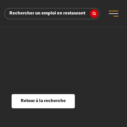
Rechercher un emploi en restaurant
 d’employeur
s sociaux, récompenses et reconnaissance
é
ssage et perfectionnement
s du savoir
Retour à la recherche