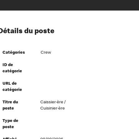
ion à l’égard de nos employés
Détails du poste
ipes directeurs
 équité et inclusion
Catégories
Crew
vers le succès
écurité au travail
ID de
catégorie
dements
URL de
catégorie
Titre du
Caissier·ère /
poste
Cuisinier·ère
Type de
poste