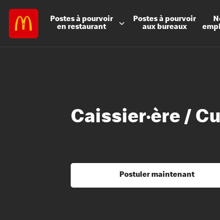
Postes à
pourvoir
Postes à
pourvoir
N
en restaurant
aux bureaux
emp
Caissier·ère / Cu
Postuler maintenant