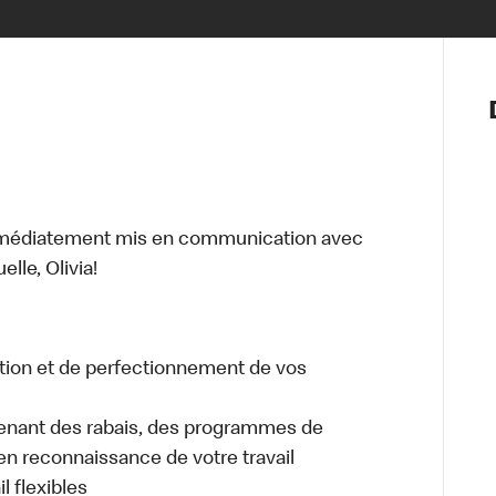
Notre vis
Nos princ
Valeurs
Diversité,
En route 
Santé et s
mmédiatement mis en communication avec
Accommo
lle, Olivia!
tion et de perfectionnement de vos
enant des rabais, des programmes de
en reconnaissance de votre travail
l flexibles