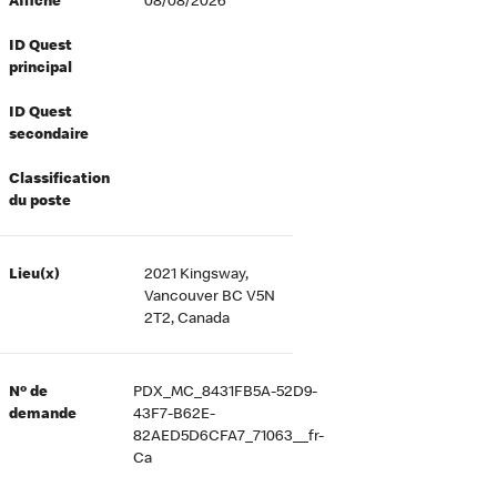
Affiché
08/08/2026
ID Quest
principal
ID Quest
secondaire
Classification
du poste
Lieu(x)
2021 Kingsway,
Vancouver BC V5N
2T2, Canada
Nº de
PDX_MC_8431FB5A-52D9-
demande
43F7-B62E-
82AED5D6CFA7_71063__fr-
Ca