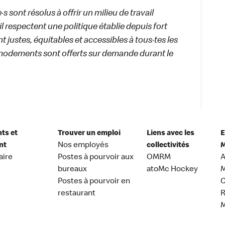
 sont résolus à offrir un milieu de travail
ail respectent une politique établie depuis fort
 justes, équitables et accessibles à tous·tes les
modements sont offerts sur demande durant le
nts et
Trouver un emploi
Liens avec les
E
nt
Nos employés
collectivités
M
aire
Postes à pourvoir aux
OMRM
A
bureaux
atoMc Hockey
M
Postes à pourvoir en
C
restaurant