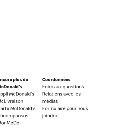
ncore plus de
Coordonnées
cDonald’s
Foire aux questions
ppli McDonald's
Relations avec les
cLivraison
médias
arte McDonald's
Formulaire pour nous
Récompenses
joindre
MonMcDo