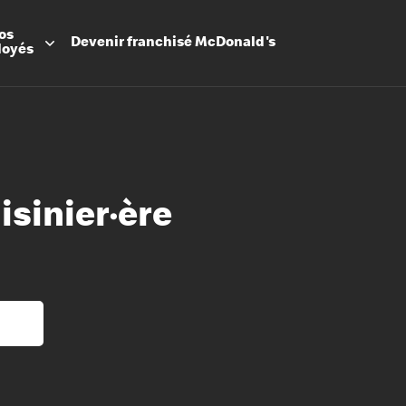
os
Devenir
franchisé
McDonald's
loyés
isinier·ère
Promesse
Avantage
Flexibilit
Apprenti
Les Arche