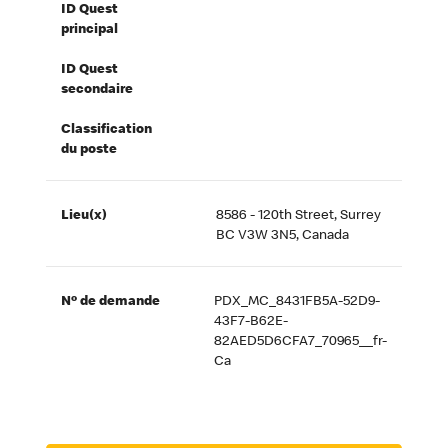
ID Quest
principal
ID Quest
secondaire
Classification
du poste
Lieu(x)
8586 - 120th Street, Surrey
BC V3W 3N5, Canada
Nº de demande
PDX_MC_8431FB5A-52D9-
43F7-B62E-
82AED5D6CFA7_70965__fr-
Ca