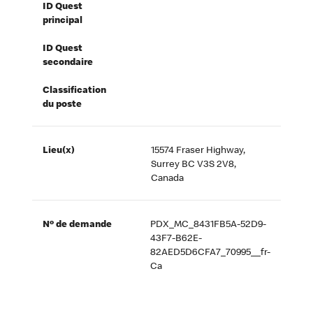
ID Quest
principal
ID Quest
secondaire
Classification
du poste
Lieu(x)
15574 Fraser Highway,
Surrey BC V3S 2V8,
Canada
Nº de demande
PDX_MC_8431FB5A-52D9-
43F7-B62E-
82AED5D6CFA7_70995__fr-
Ca