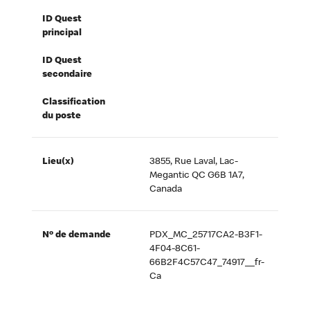
ID Quest
principal
ID Quest
secondaire
Classification
du poste
Lieu(x)
3855, Rue Laval, Lac-
Megantic QC G6B 1A7,
Canada
Nº de demande
PDX_MC_25717CA2-B3F1-
4F04-8C61-
66B2F4C57C47_74917__fr-
Ca