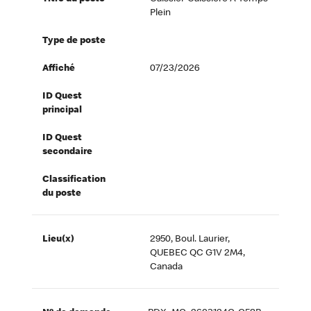
Plein
Type de poste
Affiché
07/23/2026
ID Quest
principal
ID Quest
secondaire
Classification
du poste
Lieu(x)
2950, Boul. Laurier,
QUEBEC QC G1V 2M4,
Canada