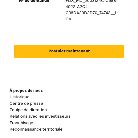
Nº de demande
PDX_MC_2603124C-C58B-
4022-A2C4-
C96DA23D2D70_74743__fr-
Ca
Postuler maintenant
À propos de nous
Historique
Centre de presse
Équipe de direction
Relations avec les investisseurs
Franchisage
Reconnaissance territoriale