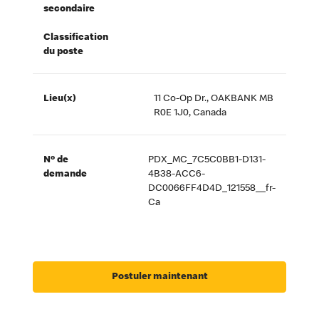
secondaire
Classification
du poste
Lieu(x)
11 Co-Op Dr., OAKBANK MB
R0E 1J0, Canada
Nº de
PDX_MC_7C5C0BB1-D131-
demande
4B38-ACC6-
DC0066FF4D4D_121558__fr-
Ca
Postuler maintenant