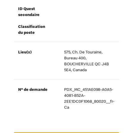
ID Quest
secondaire
Classification
du poste
Lieu(x)
575, Ch. De Touraine,
Bureau 400,
BOUCHERVILLE QC J4B
5E4, Canada
Nº de demande
PDX_MC_451AE098-A0A5-
4081-852A-
2EE1DC0F1068_80020__fr-
Ca