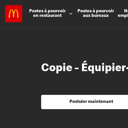
Postes à
pourvoir
Postes à
pourvoir
N
en restaurant
aux bureaux
emp
Copie - Équipier
Postuler maintenant