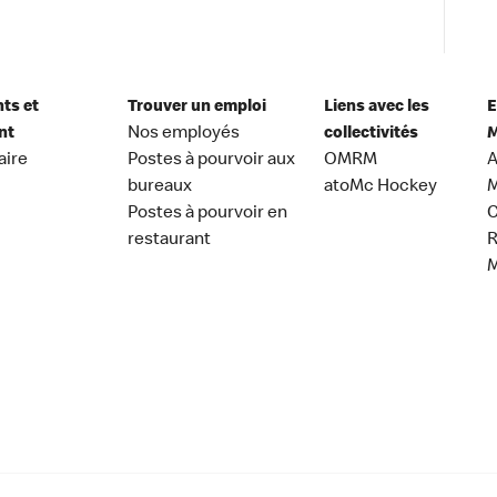
nts et
Trouver un emploi
Liens avec les
E
nt
Nos employés
collectivités
M
aire
Postes à pourvoir aux
OMRM
A
bureaux
atoMc Hockey
M
Postes à pourvoir en
C
restaurant