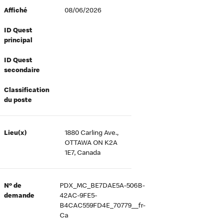
Affiché
08/06/2026
ID Quest
principal
ID Quest
secondaire
Classification
du poste
Lieu(x)
1880 Carling Ave.,
OTTAWA ON K2A
1E7, Canada
Nº de
PDX_MC_BE7DAE5A-506B-
demande
42AC-9FE5-
B4CAC559FD4E_70779__fr-
Ca