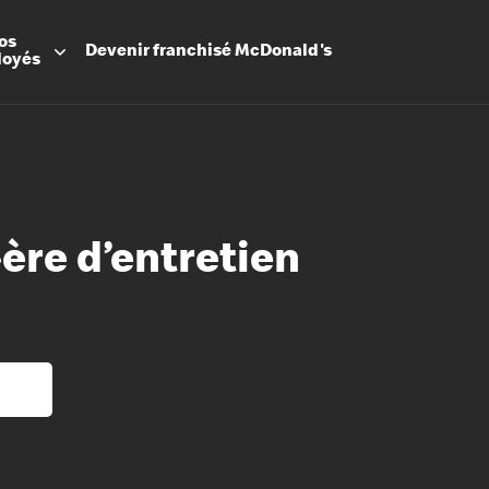
os
Devenir
franchisé
McDonald's
loyés
·ère d’entretien
Promesse
Avantage
Flexibilit
Apprenti
Les Arche