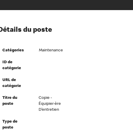
ion à l’égard de nos employés
Détails du poste
ipes directeurs
 équité et inclusion
Catégories
Maintenance
vers le succès
écurité au travail
ID de
catégorie
dements
URL de
catégorie
Titre du
Copie -
poste
Équipier·ère
D’entretien
Type de
poste