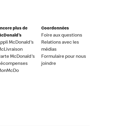
ncore plus de
Coordonnées
cDonald’s
Foire aux questions
ppli McDonald's
Relations avec les
cLivraison
médias
arte McDonald's
Formulaire pour nous
Récompenses
joindre
MonMcDo