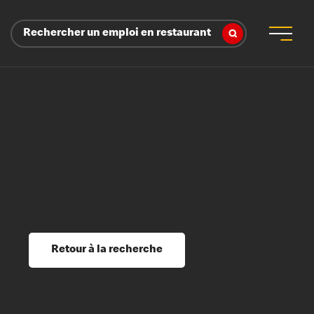
Rechercher un emploi en restaurant
 d’employeur
s sociaux, récompenses et reconnaissance
é
ssage et perfectionnement
s du savoir
Retour à la recherche