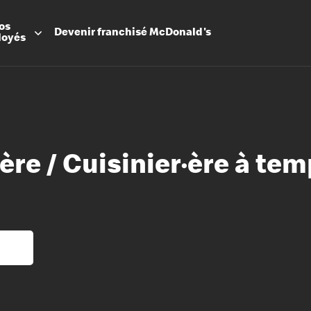
os
Devenir
franchisé
McDonald's
loyés
·ère / Cuisinier·ère à te
Promesse
Avantage
Flexibilit
Apprenti
Les Arche