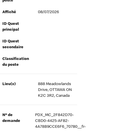
poste
Affiché
08/07/2026
ID Quest
principal
ID Quest
secondaire
Classification
du poste
Lieu(x)
888 Meadowlands
Drive, OTTAWA ON
K2C 3R2, Canada
Nº de
PDX_MC_2F842D70-
demande
CBD0-4425-AF82-
4A78B9CCE6F6_70780__fr-