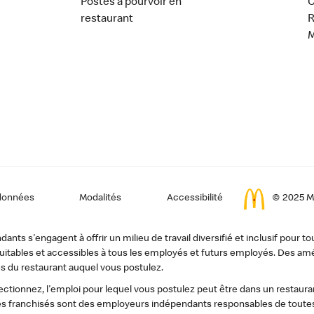
Postes à pourvoir en
C
restaurant
données
Modalités
Accessibilité
© 2025 Mc
ts s'engagent à offrir un milieu de travail diversifié et inclusif pour to
, équitables et accessibles à tous les employés et futurs employés. Des
s du restaurant auquel vous postulez.
tionnez, l'emploi pour lequel vous postulez peut être dans un restauran
s franchisés sont des employeurs indépendants responsables de toutes 