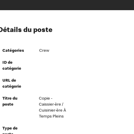
ion à l’égard de nos employés
Détails du poste
ipes directeurs
 équité et inclusion
Catégories
Crew
vers le succès
écurité au travail
ID de
catégorie
dements
URL de
catégorie
Titre du
Copie -
poste
Caissier·ère /
Cuisinier·ère À
Temps Pleins
Type de