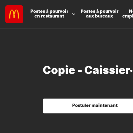
Postes à
pourvoir
Postes à
pourvoir
N
en restaurant
aux bureaux
emp
Copie - Caissier
Postuler maintenant