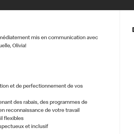
Notre vis
Nos princ
mmédiatement mis en communication avec
Valeurs
lle, Olivia!
Diversité,
En route 
Santé et s
Accommo
tion et de perfectionnement de vos
enant des rabais, des programmes de
en reconnaissance de votre travail
l flexibles
espectueux et inclusif