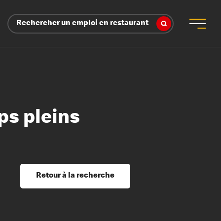
Rechercher un emploi en restaurant
mps pleins
 d’employeur
s sociaux, récompenses et reconnaissance
é
ssage et perfectionnement
s du savoir
Retour à la recherche