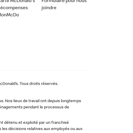
arte McDonald's
Formulaire pour nous
Récompenses
joindre
MonMcDo
Donald’s. Tous droits réservés.
us. Nos lieux de travail ont depuis longtemps
 aménagements pendant le processus de
t détenu et exploité par un franchisé
les décisions relatives aux employés ou aux