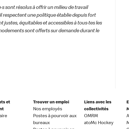
 sont résolus à offrir un milieu de travail
ail respectent une politique établie depuis fort
 justes, équitables et accessibles à tous·tes les
modements sont offerts sur demande durant le
nts et
Trouver un emploi
Liens avec les
E
nt
Nos employés
collectivités
M
aire
Postes à pourvoir aux
OMRM
A
bureaux
atoMc Hockey
M