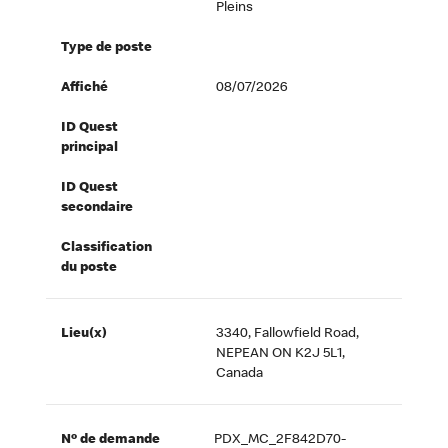
Pleins
Type de poste
Affiché
08/07/2026
ID Quest
principal
ID Quest
secondaire
Classification
du poste
Lieu(x)
3340, Fallowfield Road,
NEPEAN ON K2J 5L1,
Canada
Nº de demande
PDX_MC_2F842D70-