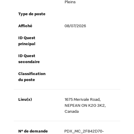
Pleins
Type de poste
Affiché
08/07/2026
ID Quest
principal
ID Quest
secondaire
Classification
du poste
Lieu(x)
1675 Merivale Road,
NEPEAN ON K2G 3K2,
Canada
Nº de demande
PDX_MC_2F842D70-