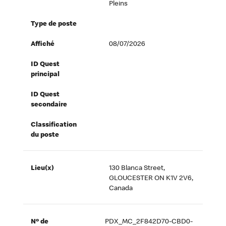
Pleins
Type de poste
Affiché
08/07/2026
ID Quest
principal
ID Quest
secondaire
Classification
du poste
Lieu(x)
130 Blanca Street,
GLOUCESTER ON K1V 2V6,
Canada
Nº de
PDX_MC_2F842D70-CBD0-