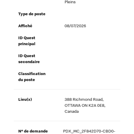
Pleins
Type de poste
Affiché
08/07/2026
ID Quest
principal
ID Quest
secondaire
Classification
du poste
Lieu(x)
388 Richmond Road,
OTTAWA ON K2A 0E8,
Canada
Nº de demande
PDX_MC_2F842D70-CBD0-