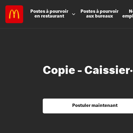
Postes à
pourvoir
Postes à
pourvoir
N
en restaurant
aux bureaux
emp
Copie - Caissier
Postuler maintenant