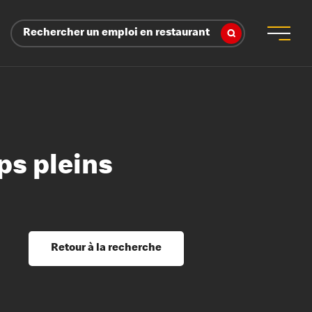
Rechercher un emploi en restaurant
mps pleins
 d’employeur
s sociaux, récompenses et reconnaissance
é
ssage et perfectionnement
s du savoir
Retour à la recherche