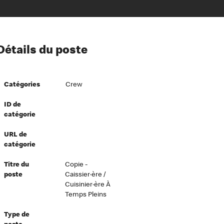
ion à l’égard de nos employés
Détails du poste
ipes directeurs
 équité et inclusion
Catégories
Crew
vers le succès
écurité au travail
ID de
catégorie
dements
URL de
catégorie
Titre du
Copie -
poste
Caissier·ère /
Cuisinier·ère À
Temps Pleins
Type de