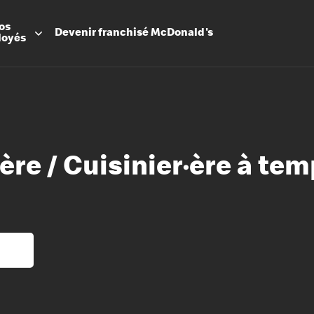
os
Devenir
franchisé
McDonald's
loyés
·ère / Cuisinier·ère à te
Promesse
Avantage
Flexibilit
Apprenti
Les Arche