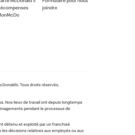
arte McDonald's
Formulaire pour nous
Récompenses
joindre
MonMcDo
Donald’s. Tous droits réservés.
us. Nos lieux de travail ont depuis longtemps
 aménagements pendant le processus de
t détenu et exploité par un franchisé
les décisions relatives aux employés ou aux