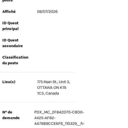
poste
Affiché
08/07/2026
ID Quest
principal
ID Quest
secondaire
Classification
du poste
Lieu(x)
175 Main St., Unit 3,
OTTAWA ON K1S
1C3, Canada
Nº de
PDX_MC_2F842D70-CBD0-
demande
4425-AF82-
4A78B9CCE6F6_110329__fr-