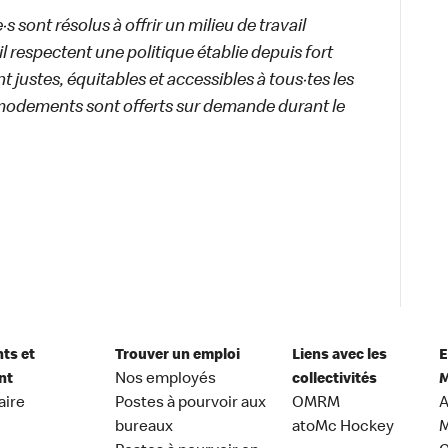
 sont résolus à offrir un milieu de travail
ail respectent une politique établie depuis fort
 justes, équitables et accessibles à tous·tes les
modements sont offerts sur demande durant le
nts et
Trouver un emploi
Liens avec les
E
nt
Nos employés
collectivités
M
aire
Postes à pourvoir aux
OMRM
A
bureaux
atoMc Hockey
M