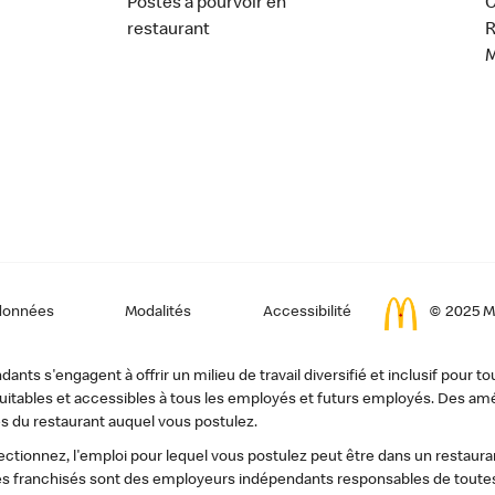
Postes à pourvoir en
C
restaurant
données
Modalités
Accessibilité
© 2025 Mc
ts s'engagent à offrir un milieu de travail diversifié et inclusif pour to
, équitables et accessibles à tous les employés et futurs employés. Des
s du restaurant auquel vous postulez.
tionnez, l'emploi pour lequel vous postulez peut être dans un restauran
s franchisés sont des employeurs indépendants responsables de toutes 