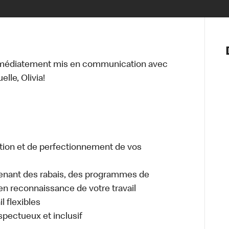
Notre vis
Nos princ
mmédiatement mis en communication avec
Valeurs
lle, Olivia!
Diversité,
En route 
Santé et s
Accommo
tion et de perfectionnement de vos
enant des rabais, des programmes de
en reconnaissance de votre travail
l flexibles
espectueux et inclusif