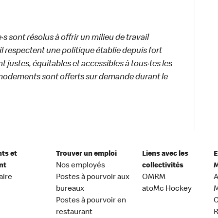
 sont résolus à offrir un milieu de travail
ail respectent une politique établie depuis fort
 justes, équitables et accessibles à tous·tes les
modements sont offerts sur demande durant le
nts et
Trouver un emploi
Liens avec les
E
nt
Nos employés
collectivités
M
aire
Postes à pourvoir aux
OMRM
A
bureaux
atoMc Hockey
M
Postes à pourvoir en
C
restaurant