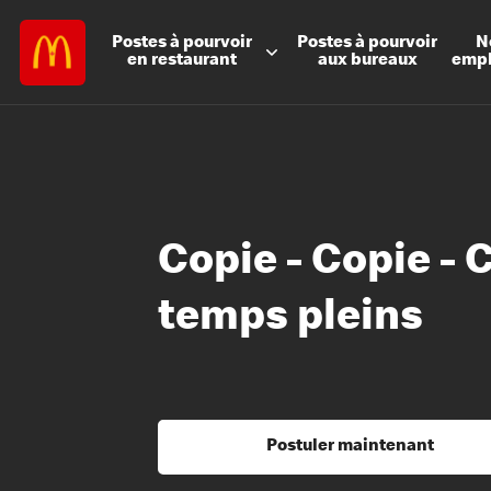
Postes à
pourvoir
Postes à
pourvoir
N
en restaurant
aux bureaux
emp
Copie - Copie - C
temps pleins
Postuler maintenant