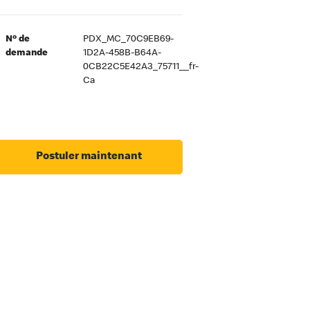
Nº de
PDX_MC_70C9EB69-
demande
1D2A-458B-B64A-
0CB22C5E42A3_75711__fr-
Ca
Postuler maintenant