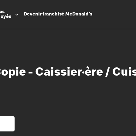
os
Devenir
franchisé
McDonald's
loyés
opie - Caissier·ère / Cuis
Promesse
Avantage
Flexibilit
Apprenti
Les Arche