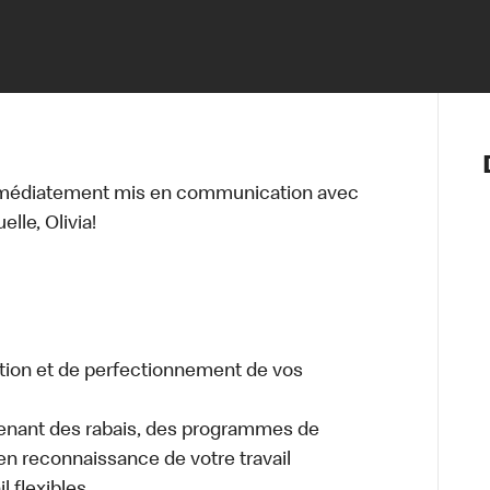
Notre vis
Nos princ
Valeurs
Diversité,
mmédiatement mis en communication avec
En route 
lle, Olivia!
Santé et s
Accommo
tion et de perfectionnement de vos
enant des rabais, des programmes de
en reconnaissance de votre travail