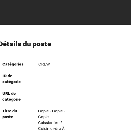
ion à l’égard de nos employés
ipes directeurs
Détails du poste
 équité et inclusion
vers le succès
écurité au travail
Catégories
CREW
dements
ID de
catégorie
URL de
catégorie
Titre du
Copie - Copie -
poste
Copie -
Caissier·ère /
Cuisinier·ère À