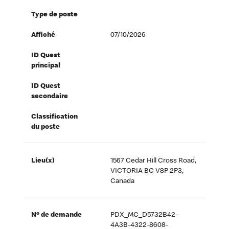
Type de poste
Affiché
07/10/2026
ID Quest
principal
ID Quest
secondaire
Classification
du poste
Lieu(x)
1567 Cedar Hill Cross Road,
VICTORIA BC V8P 2P3,
Canada
Nº de demande
PDX_MC_D5732B42-
4A3B-4322-8608-