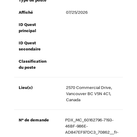
Type de poste
Affiché
07/25/2026
ID Quest
principal
ID Quest
secondaire
Classification
du poste
Lieu(x)
2570 Commercial Drive,
Vancouver BC V5N 4C1,
Canada
Nº de demande
PDX_MC_60162796-7193-
46BF-986E-
AD847EF97DC3_70862__fr-