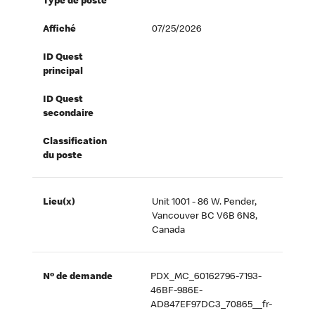
Type de poste
Affiché
07/25/2026
ID Quest
principal
ID Quest
secondaire
Classification
du poste
Lieu(x)
Unit 1001 - 86 W. Pender,
Vancouver BC V6B 6N8,
Canada
Nº de demande
PDX_MC_60162796-7193-
46BF-986E-
AD847EF97DC3_70865__fr-