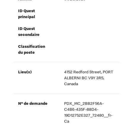
ID Quest
principal
ID Quest
secondaire
Classification
du poste
Lieu(x)
4152 Redford Street, PORT
ALBERNI BC V9Y 3R5,
Canada
Nº de demande
PDX_MC_2BB2F56A-
C4B6-435F-88D4-
19D12752E327_72480__fr-
Ca