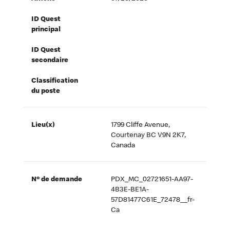
ID Quest
principal
ID Quest
secondaire
Classification
du poste
Lieu(x)
1799 Cliffe Avenue,
Courtenay BC V9N 2K7,
Canada
Nº de demande
PDX_MC_02721651-AA97-
4B3E-BE1A-
57D81477C61E_72478__fr-
Ca