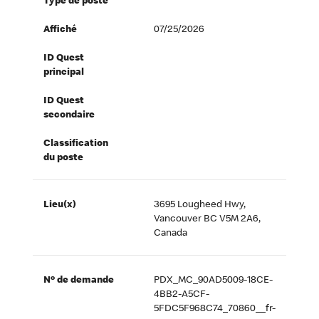
Type de poste
Affiché
07/25/2026
ID Quest
principal
ID Quest
secondaire
Classification
du poste
Lieu(x)
3695 Lougheed Hwy,
Vancouver BC V5M 2A6,
Canada
Nº de demande
PDX_MC_90AD5009-18CE-
4BB2-A5CF-
5FDC5F968C74_70860__fr-