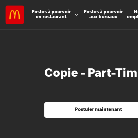
Postes à
pourvoir
Postes à
pourvoir
N
en restaurant
aux bureaux
emp
Copie - Part-T
Postuler maintenant