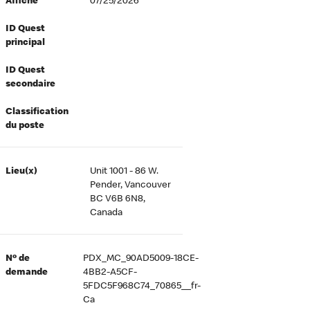
Affiché
07/25/2026
ID Quest
principal
ID Quest
secondaire
Classification
du poste
Lieu(x)
Unit 1001 - 86 W.
Pender, Vancouver
BC V6B 6N8,
Canada
Nº de
PDX_MC_90AD5009-18CE-
demande
4BB2-A5CF-
5FDC5F968C74_70865__fr-
Ca