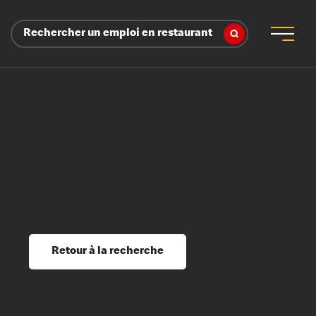
Rechercher un emploi en restaurant
 d’employeur
s sociaux, récompenses et reconnaissance
é
ssage et perfectionnement
s du savoir
Retour à la recherche