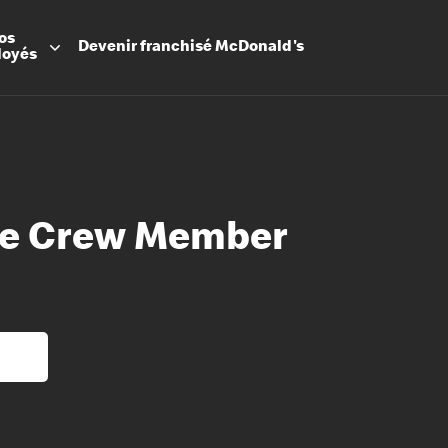
os
Devenir
franchisé
McDonald's
loyés
ime Crew Member
Promesse
Avantage
Flexibilit
Apprenti
Les Arche