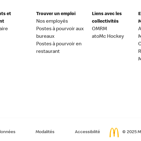
nts et
Trouver un emploi
Liens avec les
E
nt
Nos employés
collectivités
M
aire
Postes à pourvoir aux
OMRM
A
bureaux
atoMc Hockey
M
Postes à pourvoir en
C
restaurant
données
Modalités
Accessibilité
© 2025 Mc