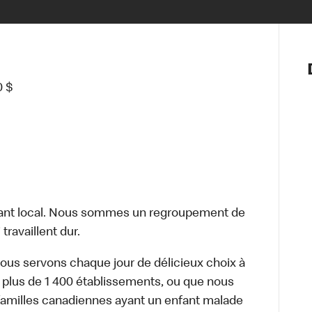
Notre vis
Nos princ
0 $
Valeurs
Diversité,
En route 
Santé et s
Accommo
ant local. Nous sommes un regroupement de
travaillent dur.
nous servons chaque jour de délicieux choix à
 plus de 1 400 établissements, ou que nous
familles canadiennes ayant un enfant malade