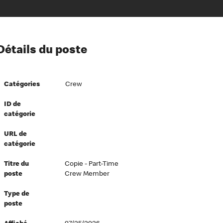
ion à l’égard de nos employés
Détails du poste
ipes directeurs
 équité et inclusion
Catégories
Crew
vers le succès
écurité au travail
ID de
catégorie
dements
URL de
catégorie
Titre du
Copie - Part-Time
poste
Crew Member
Type de
poste