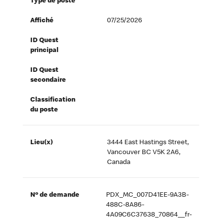
Type de poste
Affiché
07/25/2026
ID Quest
principal
ID Quest
secondaire
Classification
du poste
Lieu(x)
3444 East Hastings Street,
Vancouver BC V5K 2A6,
Canada
Nº de demande
PDX_MC_007D41EE-9A3B-
488C-8A86-
4A09C6C37638_70864__fr-