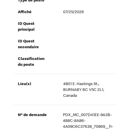
Type de poste
Affiché
07/25/2026
ID Quest
principal
ID Quest
secondaire
Classification
du poste
Lieu(x)
4801 E. Hastings St.,
BURNABY BC V5C 2L1,
Canada
Nº de demande
PDX_MC_007D41EE-9A3B-
488C-8A86-
4A09C6C37638_70869__fr-