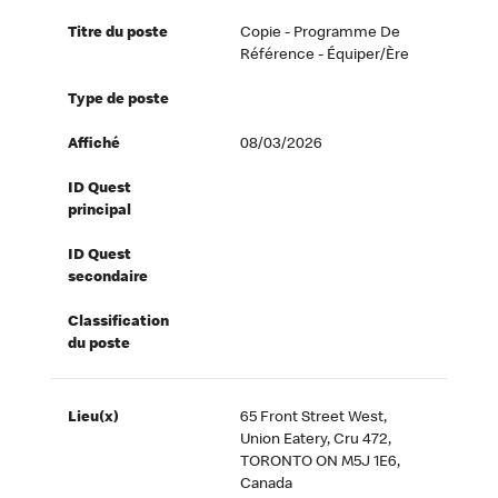
Titre du poste
Copie - Programme De
Référence - Équiper/ère
Type de poste
Affiché
08/03/2026
ID Quest
principal
ID Quest
secondaire
Classification
du poste
Lieu(x)
65 Front Street West,
Union Eatery, Cru 472,
TORONTO ON M5J 1E6,
Canada