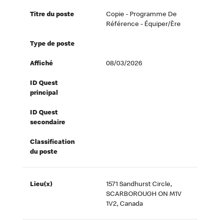
Titre du poste
Copie - Programme De
Référence - Équiper/ère
Type de poste
Affiché
08/03/2026
ID Quest
principal
ID Quest
secondaire
Classification
du poste
Lieu(x)
1571 Sandhurst Circle,
SCARBOROUGH ON M1V
1V2, Canada