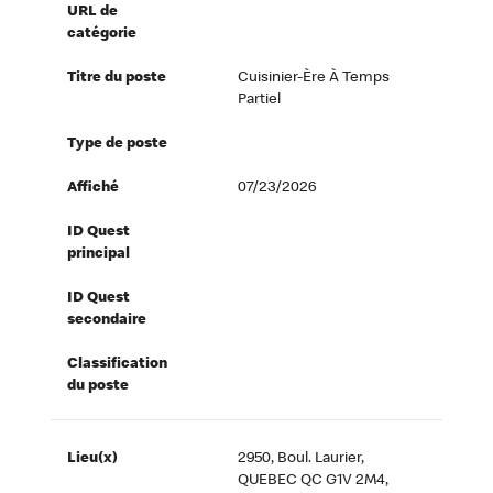
URL de
catégorie
Titre du poste
Cuisinier-Ère À Temps
Partiel
Type de poste
Affiché
07/23/2026
ID Quest
principal
ID Quest
secondaire
Classification
du poste
Lieu(x)
2950, Boul. Laurier,
QUEBEC QC G1V 2M4,