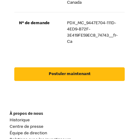
Canada
Nº de demande
PDX_MC_9447E704-111D-
4ED9-B72F-
3E419FE59EC8_74743__fr-
Ca
Postuler maintenant
À propos de nous
Historique
Centre de presse
Équipe de direction