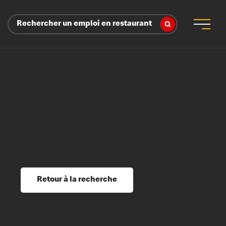
Rechercher un emploi en restaurant
 d’employeur
s sociaux, récompenses et reconnaissance
é
ssage et perfectionnement
s du savoir
Retour à la recherche