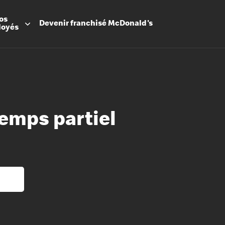
os
Devenir
franchisé
McDonald's
loyés
temps partiel
Promesse
Avantage
Flexibilit
Apprenti
Les Arche