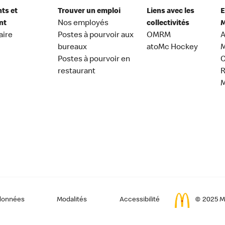
nts et
Trouver un emploi
Liens avec les
E
nt
Nos employés
collectivités
M
aire
Postes à pourvoir aux
OMRM
A
bureaux
atoMc Hockey
M
Postes à pourvoir en
C
restaurant
données
Modalités
Accessibilité
© 2025 Mc