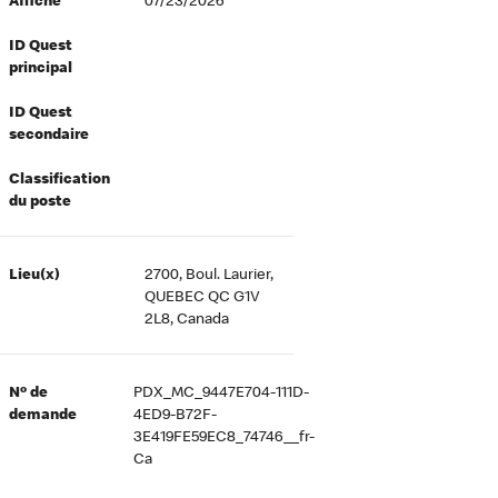
Affiché
07/23/2026
ID Quest
principal
ID Quest
secondaire
Classification
du poste
Lieu(x)
2700, Boul. Laurier,
QUEBEC QC G1V
2L8, Canada
Nº de
PDX_MC_9447E704-111D-
demande
4ED9-B72F-
3E419FE59EC8_74746__fr-
Ca