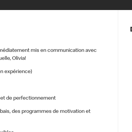
Notre vis
Nos princ
Valeurs
Diversité,
mmédiatement mis en communication avec
En route 
lle, Olivia!
Santé et s
Accommo
on expérience)
n et de perfectionnement
bais, des programmes de motivation et
.