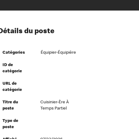
ion à l’égard de nos employés
Détails du poste
ipes directeurs
 équité et inclusion
Catégories
Équipier-Équipière
vers le succès
écurité au travail
ID de
catégorie
dements
URL de
catégorie
Titre du
Cuisinier-Ère À
poste
Temps Partiel
Type de
poste