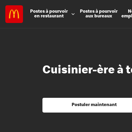
Postes à
pourvoir
Postes à
pourvoir
N
en restaurant
aux bureaux
emp
Cuisinier-ère à 
Postuler maintenant