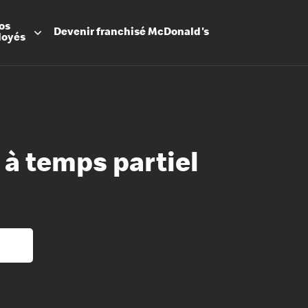
os
Devenir
franchisé
McDonald's
loyés
 à temps partiel
Promesse
Avantage
Flexibilit
Apprenti
Les Arche