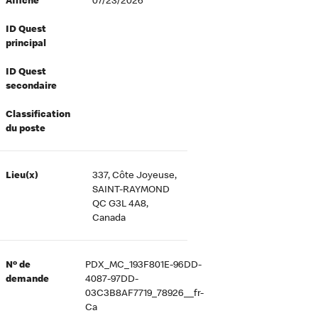
Affiché
07/23/2026
ID Quest
principal
ID Quest
secondaire
Classification
du poste
Lieu(x)
337, Côte Joyeuse,
SAINT-RAYMOND
QC G3L 4A8,
Canada
Nº de
PDX_MC_193F801E-96DD-
demande
4087-97DD-
03C3B8AF7719_78926__fr-
Ca