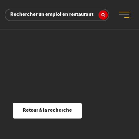
Rechercher un emploi en restaurant
 d’employeur
s sociaux, récompenses et reconnaissance
é
ssage et perfectionnement
s du savoir
Retour à la recherche