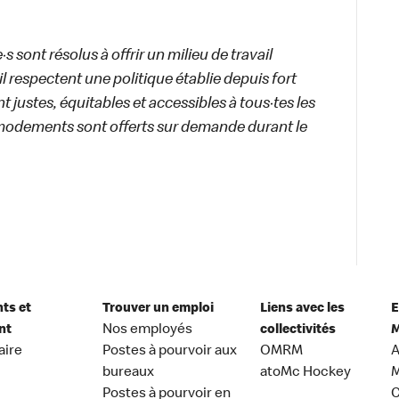
 sont résolus à offrir un milieu de travail
ail respectent une politique établie depuis fort
 justes, équitables et accessibles à tous·tes les
modements sont offerts sur demande durant le
nts et
Trouver un emploi
Liens avec les
E
nt
Nos employés
collectivités
M
aire
Postes à pourvoir aux
OMRM
A
bureaux
atoMc Hockey
M
Postes à pourvoir en
C