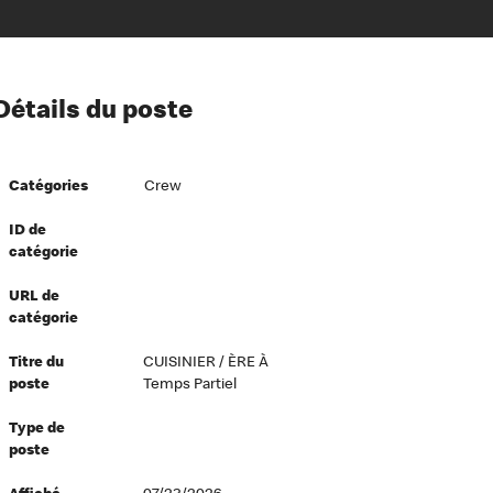
ion à l’égard de nos employés
Détails du poste
ipes directeurs
 équité et inclusion
Catégories
Crew
vers le succès
écurité au travail
ID de
catégorie
dements
URL de
catégorie
Titre du
CUISINIER / ÈRE À
poste
Temps Partiel
Type de
poste