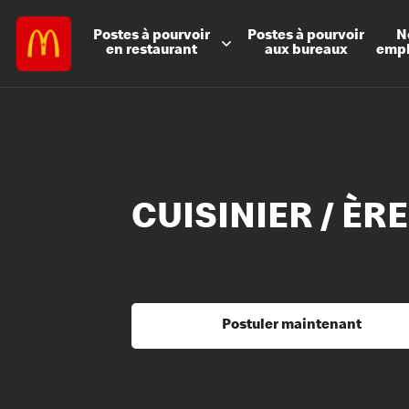
Postes à
pourvoir
Postes à
pourvoir
N
en restaurant
aux bureaux
emp
CUISINIER / ÈRE
Postuler maintenant