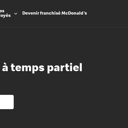
os
Devenir
franchisé
McDonald's
loyés
 à temps partiel
Promesse
Avantage
Flexibilit
Apprenti
Les Arche