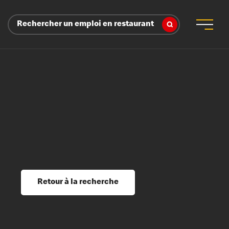
Rechercher un emploi en restaurant
 d’employeur
s sociaux, récompenses et reconnaissance
é
ssage et perfectionnement
s du savoir
Retour à la recherche