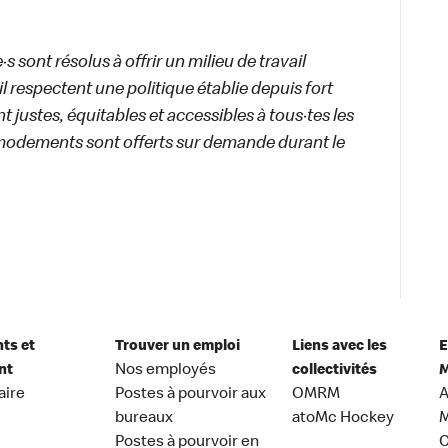
 sont résolus à offrir un milieu de travail
ail respectent une politique établie depuis fort
 justes, équitables et accessibles à tous·tes les
modements sont offerts sur demande durant le
nts et
Trouver un emploi
Liens avec les
E
nt
Nos employés
collectivités
M
aire
Postes à pourvoir aux
OMRM
A
bureaux
atoMc Hockey
M
Postes à pourvoir en
C