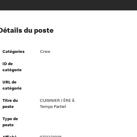
ion à l’égard de nos employés
Détails du poste
ipes directeurs
 équité et inclusion
Catégories
Crew
vers le succès
écurité au travail
ID de
catégorie
dements
URL de
catégorie
Titre du
CUISINIER / ÈRE À
poste
Temps Partiel
Type de
poste