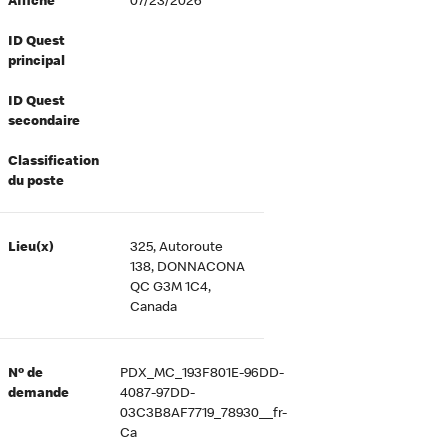
Affiché
07/23/2026
ID Quest
principal
ID Quest
secondaire
Classification
du poste
Lieu(x)
325, Autoroute
138, DONNACONA
QC G3M 1C4,
Canada
Nº de
PDX_MC_193F801E-96DD-
demande
4087-97DD-
03C3B8AF7719_78930__fr-
Ca