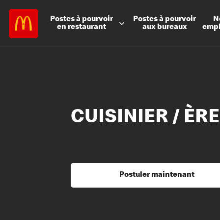
Postes à
pourvoir
Postes à
pourvoir
N
en restaurant
aux bureaux
emp
CUISINIER / ÈRE
Postuler maintenant