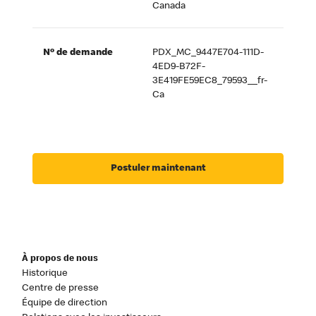
Canada
Nº de demande
PDX_MC_9447E704-111D-
4ED9-B72F-
3E419FE59EC8_79593__fr-
Ca
Postuler maintenant
À propos de nous
Historique
Centre de presse
Équipe de direction