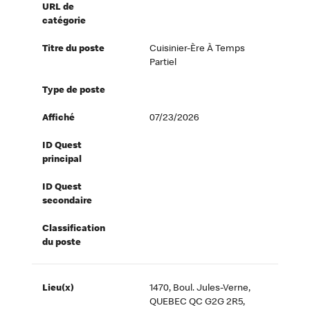
URL de
catégorie
Titre du poste
Cuisinier-Ère À Temps
Partiel
Type de poste
Affiché
07/23/2026
ID Quest
principal
ID Quest
secondaire
Classification
du poste
Lieu(x)
1470, Boul. Jules-Verne,
QUEBEC QC G2G 2R5,