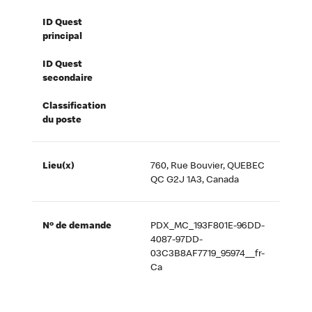
ID Quest
principal
ID Quest
secondaire
Classification
du poste
Lieu(x)
760, Rue Bouvier, QUEBEC
QC G2J 1A3, Canada
Nº de demande
PDX_MC_193F801E-96DD-
4087-97DD-
03C3B8AF7719_95974__fr-
Ca