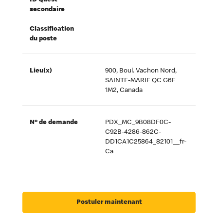
ID Quest
secondaire
Classification
du poste
Lieu(x)
900, Boul. Vachon Nord,
SAINTE-MARIE QC G6E
1M2, Canada
Nº de demande
PDX_MC_9B08DF0C-
C92B-4286-862C-
DD1CA1C25864_82101__fr-
Ca
Postuler maintenant