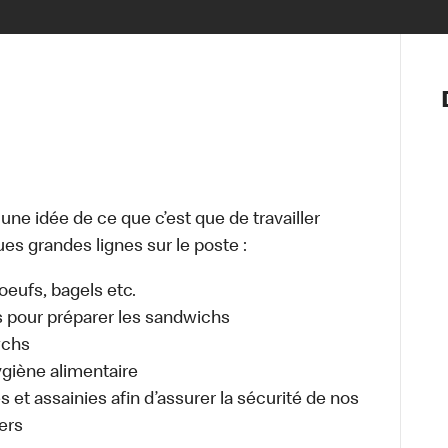
Notre vis
Nos princ
Valeurs
Diversité,
En route 
Santé et s
e idée de ce que c’est que de travailler
Accommo
es grandes lignes sur le poste :
, oeufs, bagels etc.
s pour préparer les sandwichs
wchs
ygiène alimentaire
 et assainies afin d’assurer la sécurité de nos
ers