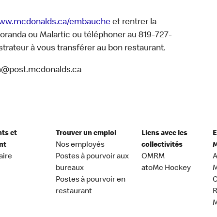
ww.mcdonalds.ca/embauche
et rentrer la
-Noranda ou Malartic ou téléphoner au 819-727-
trateur à vous transférer au bon restaurant.
in@post.mcdonalds.ca
nts et
Trouver un emploi
Liens avec les
E
nt
Nos employés
collectivités
M
aire
Postes à pourvoir aux
OMRM
A
bureaux
atoMc Hockey
M
Postes à pourvoir en
C
restaurant