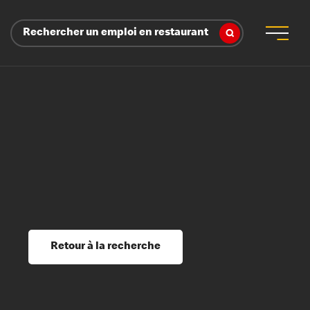
Rechercher un emploi en restaurant
 d’employeur
s sociaux, récompenses et reconnaissance
é
ssage et perfectionnement
s du savoir
Retour à la recherche