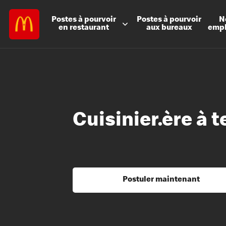
Postes à
pourvoir
Postes à
pourvoir
N
en restaurant
aux bureaux
emp
Cuisinier.ère à 
Postuler maintenant