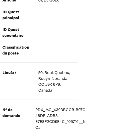
Affiché
07/23/2026
ID Quest
principal
ID Quest
secondaire
Classification
du poste
Lieu(x)
50, Boul. Québec,
Rouyn-Noranda
QC J9X 6P9,
Canada
Nº de
PDX_MC_439BBCCB-B97C-
demande
48DB-ADB3-
E7E8F2CD9E4C_105716__fr-
Ca