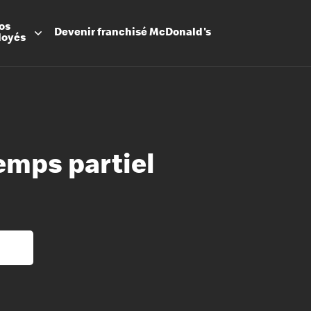
os
Devenir
franchisé
McDonald's
loyés
temps partiel
Promesse
Avantage
Flexibilit
Apprenti
Les Arche