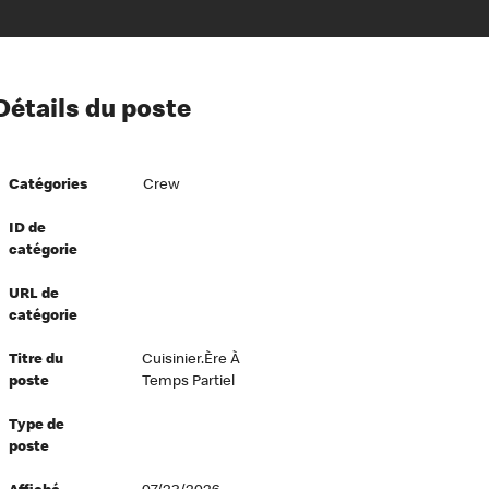
ion à l’égard de nos employés
Détails du poste
ipes directeurs
 équité et inclusion
Catégories
Crew
vers le succès
écurité au travail
ID de
catégorie
dements
URL de
catégorie
Titre du
Cuisinier.ère À
poste
Temps Partiel
Type de
poste