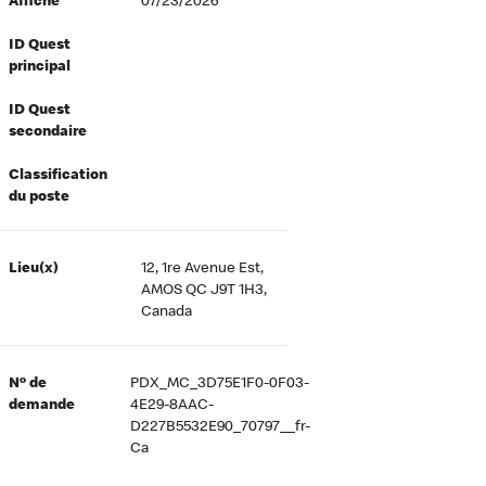
Affiché
07/23/2026
ID Quest
principal
ID Quest
secondaire
Classification
du poste
Lieu(x)
12, 1re Avenue Est,
AMOS QC J9T 1H3,
Canada
Nº de
PDX_MC_3D75E1F0-0F03-
demande
4E29-8AAC-
D227B5532E90_70797__fr-
Ca