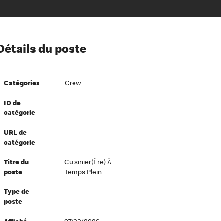
ion à l’égard de nos employés
Détails du poste
ipes directeurs
 équité et inclusion
Catégories
Crew
vers le succès
écurité au travail
ID de
catégorie
dements
URL de
catégorie
Titre du
Cuisinier(ère) À
poste
Temps Plein
Type de
poste