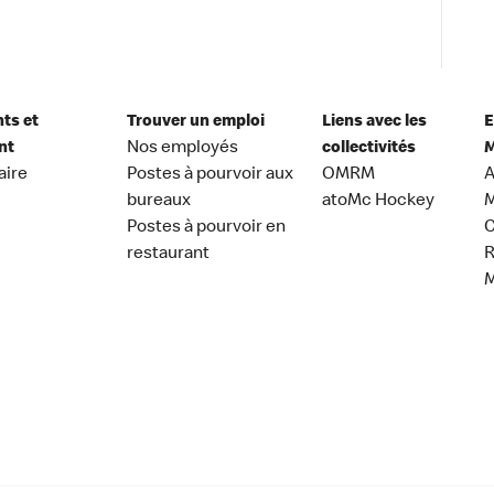
nts et
Trouver un emploi
Liens avec les
E
nt
Nos employés
collectivités
M
aire
Postes à pourvoir aux
OMRM
A
bureaux
atoMc Hockey
M
Postes à pourvoir en
C
restaurant