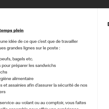
Notre vis
Nos princ
 temps plein
Valeurs
Diversité,
e idée de ce que c’est que de travailler
En route 
es grandes lignes sur le poste :
Santé et s
Accommo
, oeufs, bagels etc.
s pour préparer les sandwichs
wchs
ygiène alimentaire
 et assainies afin d’assurer la sécurité de nos
ers
u service-au-volant ou au comptoir, vous faites