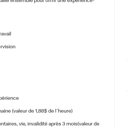
aille ensemble pour offrir une expérience-
avail
rvision
xpérience
aine (valeur de 1,88$ de l'heure)
ires, vie, invalidité après 3 mois(valeur de