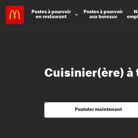
Postes à
pourvoir
Postes à
pourvoir
N
en restaurant
aux bureaux
emp
Cuisinier(ère) à
Postuler maintenant