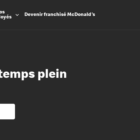
os
Devenir
franchisé
McDonald's
loyés
 temps plein
Promesse
Avantage
Flexibilit
Apprenti
Les Arche