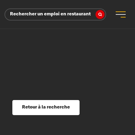
Rechercher un emploi en restaurant
 d’employeur
s sociaux, récompenses et reconnaissance
é
ssage et perfectionnement
s du savoir
Retour à la recherche