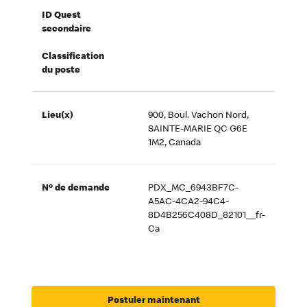
ID Quest
secondaire
Classification
du poste
Lieu(x)
900, Boul. Vachon Nord,
SAINTE-MARIE QC G6E
1M2, Canada
Nº de demande
PDX_MC_6943BF7C-
A5AC-4CA2-94C4-
8D4B256C408D_82101__fr-
Ca
Postuler maintenant