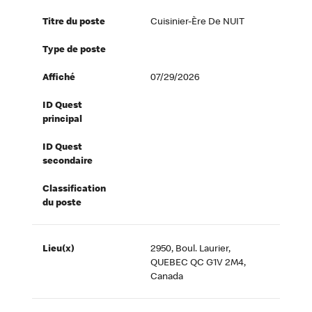
Titre du poste
Cuisinier-Ère De NUIT
Type de poste
Affiché
07/29/2026
ID Quest
principal
ID Quest
secondaire
Classification
du poste
Lieu(x)
2950, Boul. Laurier,
QUEBEC QC G1V 2M4,
Canada