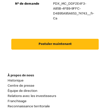
Nº de demande
PDX_MC_DDF2E4F3-
A85B-4FB9-9FFC-
D4B95A95A653_74743__fr-
Ca
Postuler maintenant
À propos de nous
Historique
Centre de presse
Équipe de direction
Relations avec les investisseurs
Franchisage
Reconnaissance territoriale