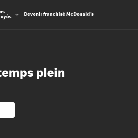
os
Devenir
franchisé
McDonald's
loyés
temps plein
Promesse
Avantage
Flexibilit
Apprenti
Les Arche