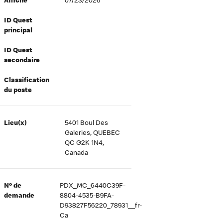
Affiché
07/23/2026
ID Quest
principal
ID Quest
secondaire
Classification
du poste
Lieu(x)
5401 Boul Des
Galeries, QUEBEC
QC G2K 1N4,
Canada
Nº de
PDX_MC_6440C39F-
demande
8804-4535-B9FA-
D93827F56220_78931__fr-
Ca