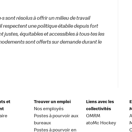
 sont résolus à offrir un milieu de travail
ail respectent une politique établie depuis fort
 justes, équitables et accessibles à tous·tes les
modements sont offerts sur demande durant le
nts et
Trouver un emploi
Liens avec les
E
nt
Nos employés
collectivités
M
aire
Postes à pourvoir aux
OMRM
A
bureaux
atoMc Hockey
M
Postes à pourvoir en
C