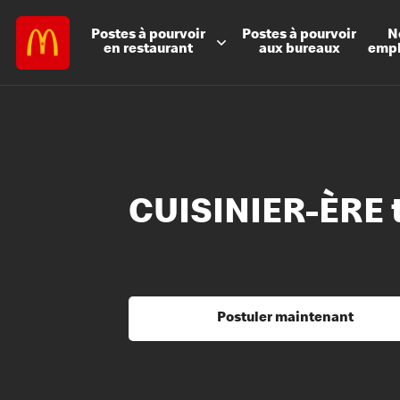
Postes à
pourvoir
Postes à
pourvoir
N
en restaurant
aux bureaux
emp
CUISINIER-ÈRE 
Postuler maintenant