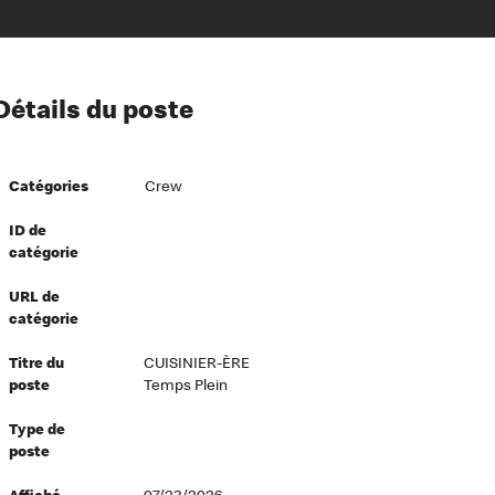
ion à l’égard de nos employés
Détails du poste
ipes directeurs
 équité et inclusion
Catégories
Crew
vers le succès
écurité au travail
ID de
catégorie
dements
URL de
catégorie
Titre du
CUISINIER-ÈRE
poste
Temps Plein
Type de
poste