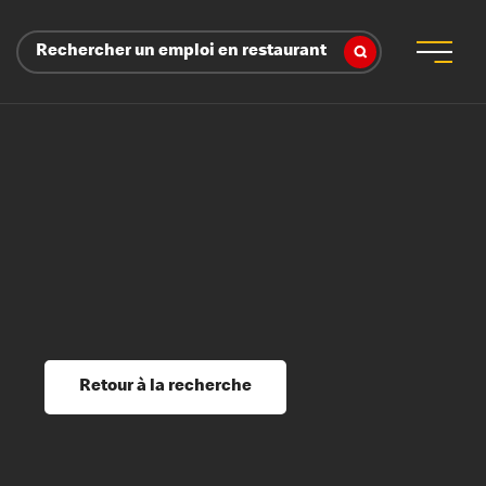
Rechercher un emploi en restaurant
 d’employeur
s sociaux, récompenses et reconnaissance
é
ssage et perfectionnement
s du savoir
Retour à la recherche