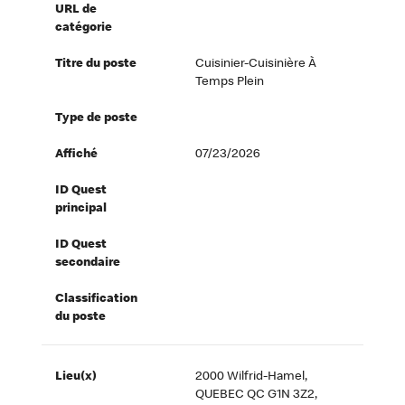
URL de
catégorie
Titre du poste
Cuisinier-Cuisinière À
Temps Plein
Type de poste
Affiché
07/23/2026
ID Quest
principal
ID Quest
secondaire
Classification
du poste
Lieu(x)
2000 Wilfrid-Hamel,
QUEBEC QC G1N 3Z2,