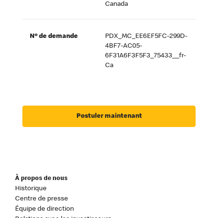
Canada
Nº de demande
PDX_MC_EE6EF5FC-299D-
4BF7-AC05-
6F31A6F3F5F3_75433__fr-
Ca
Postuler maintenant
À propos de nous
Historique
Centre de presse
Équipe de direction