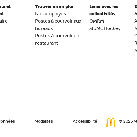
nts et
Trouver un emploi
Liens avec les
E
nt
Nos employés
collectivités
M
aire
Postes à pourvoir aux
OMRM
A
bureaux
atoMc Hockey
M
Postes à pourvoir en
C
restaurant
données
Modalités
Accessibilité
© 2025 Mc