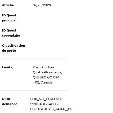
Affiché
07/23/2026
ID Quest
principal
ID Quest
secondaire
Classification
du poste
Lieu(x)
2520, Ch. Des
Quatre-Bourgeois,
QUEBEC QC G1V
4R2, Canada
Nº de
PDX_MC_EE6EF5FC-
demande
299D-4BF7-AC05-
6F31A6F3F5F3_74744__fr-