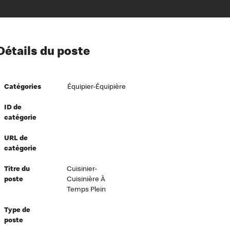
ion à l’égard de nos employés
Détails du poste
ipes directeurs
 équité et inclusion
Catégories
Équipier-Équipière
vers le succès
écurité au travail
ID de
catégorie
dements
URL de
catégorie
Titre du
Cuisinier-
poste
Cuisinière À
Temps Plein
Type de
poste