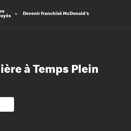
os
Devenir
franchisé
McDonald's
loyés
ière à Temps Plein
Promesse
Avantage
Flexibilit
Apprenti
Les Arche