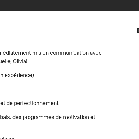
Notre vis
Nos princ
Valeurs
Diversité,
mmédiatement mis en communication avec
En route 
lle, Olivia!
Santé et s
Accommo
on expérience)
n et de perfectionnement
bais, des programmes de motivation et
.