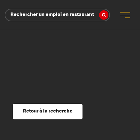
Rechercher un emploi en restaurant
 d’employeur
s sociaux, récompenses et reconnaissance
é
ssage et perfectionnement
s du savoir
Retour à la recherche