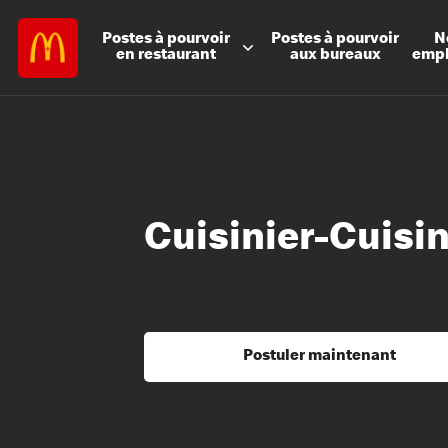
Postes à
pourvoir
Postes à
pourvoir
N
en restaurant
aux bureaux
emp
Cuisinier-Cuisin
Postuler maintenant