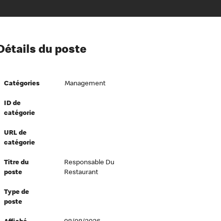
ion à l’égard de nos employés
Détails du poste
ipes directeurs
 équité et inclusion
Catégories
Management
vers le succès
écurité au travail
ID de
catégorie
dements
URL de
catégorie
Titre du
Responsable Du
poste
Restaurant
Type de
poste