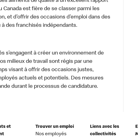
des aliments de qualité à un excellent rapport
u Canada est fière de se classer parmi les
on, et d’offrir des occasions d’emploi dans des
u à des franchisés indépendants.
és s’engagent à créer un environnement de
 Nos milieux de travail sont régis par une
s visant à offrir des occasions justes,
mployés actuels et potentiels. Des mesures
ande durant le processus de candidature.
nts et
Trouver un emploi
Liens avec les
E
nt
Nos employés
collectivités
M