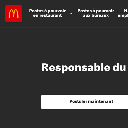
Postes à
pourvoir
Postes à
pourvoir
N
en restaurant
aux bureaux
emp
Responsable du 
Postuler maintenant