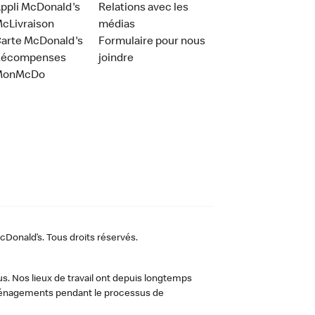
ppli McDonald's
Relations avec les
cLivraison
médias
arte McDonald's
Formulaire pour nous
Récompenses
joindre
MonMcDo
Donald’s. Tous droits réservés.
us. Nos lieux de travail ont depuis longtemps
 aménagements pendant le processus de