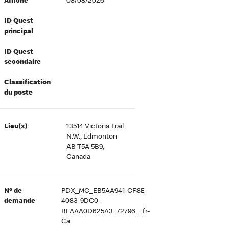
Affiché
08/08/2026
ID Quest
principal
ID Quest
secondaire
Classification
du poste
Lieu(x)
13514 Victoria Trail
N.W., Edmonton
AB T5A 5B9,
Canada
Nº de
PDX_MC_EB5AA941-CF8E-
demande
4083-9DC0-
BFAAA0D625A3_72796__fr-
Ca