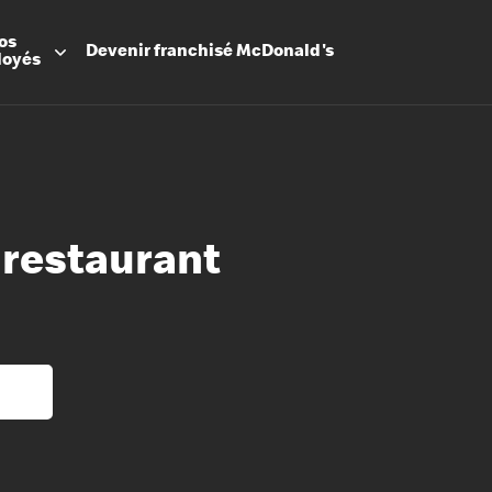
os
Devenir
franchisé
McDonald's
loyés
restaurant
Promesse
Avantage
Flexibilit
Apprenti
Les Arche