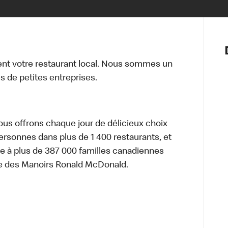
Notre vis
Nos princ
t votre restaurant local. Nous sommes un
Valeurs
 de petites entreprises.
Diversité,
En route 
Santé et s
Accommo
nous offrons chaque jour de délicieux choix
personnes dans plus de 1 400 restaurants, et
e à plus de 387 000 familles canadiennes
re des Manoirs Ronald McDonald.