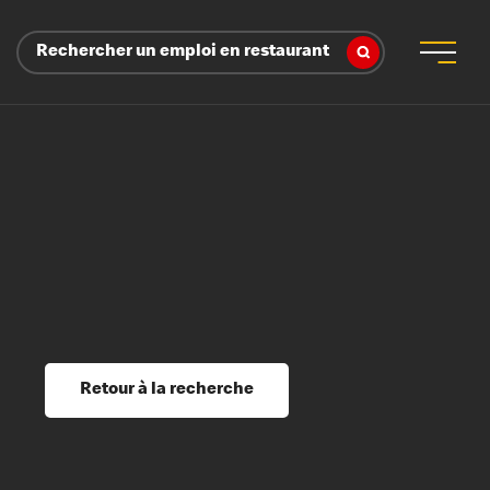
Rechercher un emploi en restaurant
 d’employeur
s sociaux, récompenses et reconnaissance
é
ssage et perfectionnement
s du savoir
Retour à la recherche