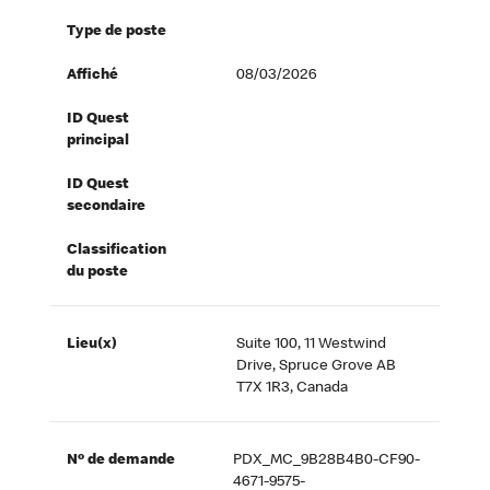
Type de poste
Affiché
08/03/2026
ID Quest
principal
ID Quest
secondaire
Classification
du poste
Lieu(x)
Suite 100, 11 Westwind
Drive, Spruce Grove AB
T7X 1R3, Canada
Nº de demande
PDX_MC_9B28B4B0-CF90-
4671-9575-