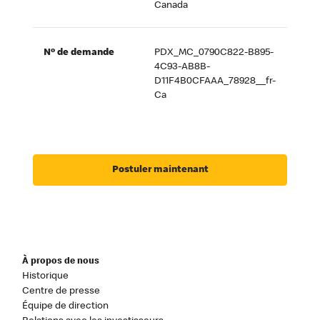
Canada
Nº de demande
PDX_MC_0790C822-B895-
4C93-AB8B-
D11F4B0CFAAA_78928__fr-
Ca
Postuler maintenant
À propos de nous
Historique
Centre de presse
Équipe de direction