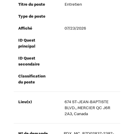
Titre du poste
Entretien
Type de poste
Affiché
07/23/2026
ID Quest
principal
ID Quest
secondaire
Classification
du poste
Lieu(x)
674 ST-JEAN-BAPTISTE
BLVD., MERCIER QC J6R
2A3, Canada