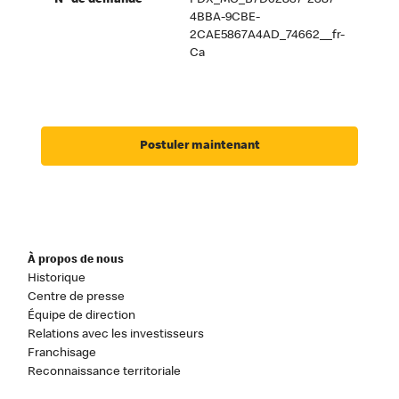
Nº de demande
PDX_MC_B7D02837-2387-
4BBA-9CBE-
2CAE5867A4AD_74662__fr-
Ca
Postuler maintenant
À propos de nous
Historique
Centre de presse
Équipe de direction
Relations avec les investisseurs
Franchisage
Reconnaissance territoriale