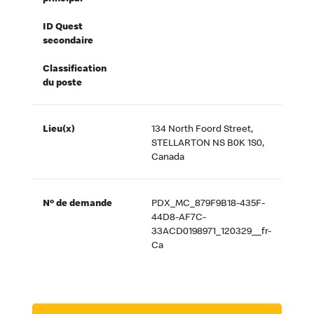
ID Quest
secondaire
Classification
du poste
Lieu(x)
134 North Foord Street,
STELLARTON NS B0K 1S0,
Canada
Nº de demande
PDX_MC_879F9B18-435F-
44D8-AF7C-
33ACD0198971_120329__fr-
Ca