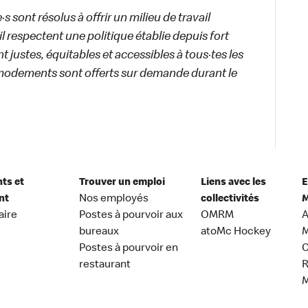
 sont résolus à offrir un milieu de travail
ail respectent une politique établie depuis fort
 justes, équitables et accessibles à tous·tes les
modements sont offerts sur demande durant le
nts et
Trouver un emploi
Liens avec les
E
nt
Nos employés
collectivités
M
aire
Postes à pourvoir aux
OMRM
A
bureaux
atoMc Hockey
M
Postes à pourvoir en
C
restaurant