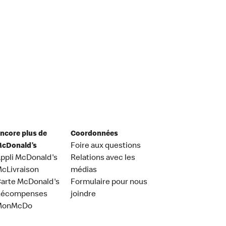
ncore plus de
Coordonnées
cDonald’s
Foire aux questions
ppli McDonald's
Relations avec les
cLivraison
médias
arte McDonald's
Formulaire pour nous
Récompenses
joindre
MonMcDo