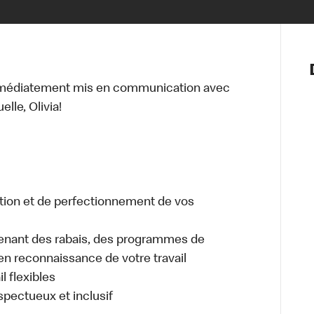
Notre vis
Nos princ
mmédiatement mis en communication avec
Valeurs
lle, Olivia!
Diversité,
En route 
Santé et s
Accommo
tion et de perfectionnement de vos
enant des rabais, des programmes de
en reconnaissance de votre travail
l flexibles
espectueux et inclusif