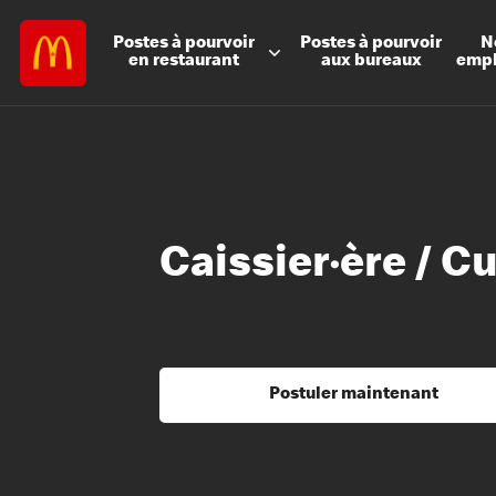
Postes à
pourvoir
Postes à
pourvoir
N
en restaurant
aux bureaux
emp
Caissier·ère / C
Postuler maintenant