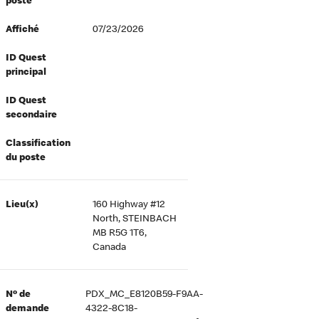
poste
Affiché
07/23/2026
ID Quest
principal
ID Quest
secondaire
Classification
du poste
Lieu(x)
160 Highway #12
North, STEINBACH
MB R5G 1T6,
Canada
Nº de
PDX_MC_E8120B59-F9AA-
demande
4322-8C18-