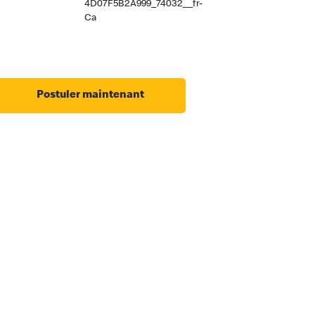
4D07F5B2A999_74032__fr-
Ca
Postuler maintenant