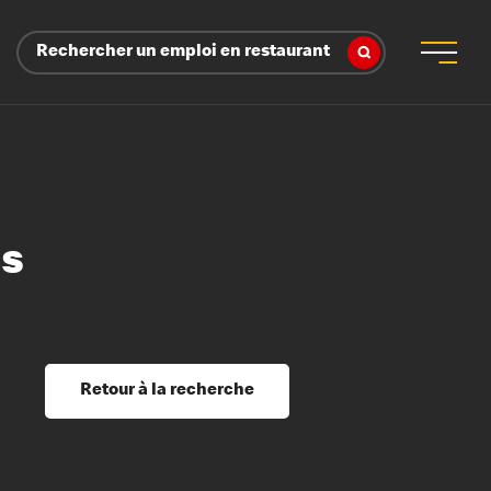
Rechercher un emploi en restaurant
ns
 d’employeur
s sociaux, récompenses et reconnaissance
é
ssage et perfectionnement
s du savoir
Retour à la recherche