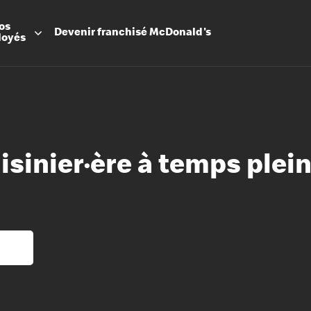
os
Devenir
franchisé
McDonald's
loyés
uisinier·ère à temps plei
Promesse
Avantage
Flexibilit
Apprenti
Les Arche