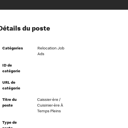
ion à l’égard de nos employés
Détails du poste
ipes directeurs
 équité et inclusion
Catégories
Relocation Job
vers le succès
Ads
écurité au travail
ID de
dements
catégorie
URL de
catégorie
Titre du
Caissier·ère /
poste
Cuisinier·ère À
Temps Pleins
Type de